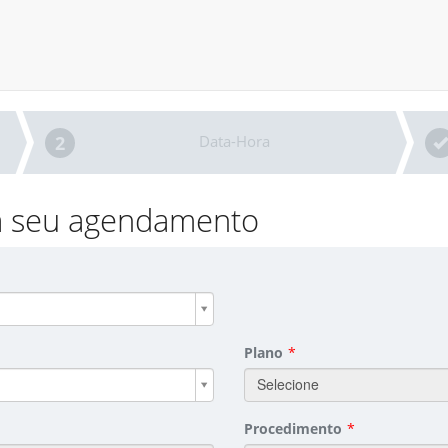
2
Data-Hora
ra seu agendamento
Plano
*
Selecione
Procedimento
*